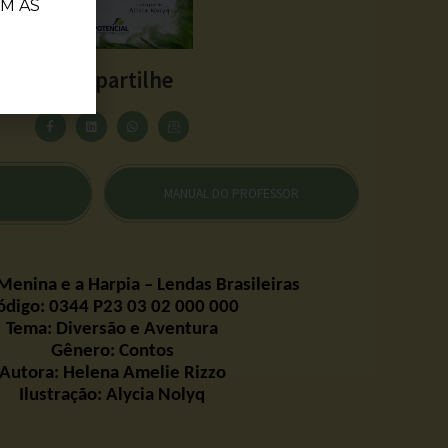
M AS
Compartilhe
MANUAL DO PROFESSOR
 Menina e a Harpia – Lendas Brasileiras
ódigo: 0344 P23 03 02 000 000
Tema: Diversão e Aventura
Gênero: Contos
Autora: Helena Amelie Rizzo
Ilustração:
Alycia
Nolyq