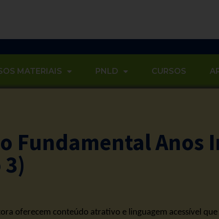
OS MATERIAIS
PNLD
CURSOS
A
o Fundamental Anos In
 3)
ditora oferecem conteúdo atrativo e linguagem acessível q