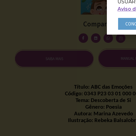
USUÁR
Aviso d
Compartilhe
CON
MANUAL
SAIBA MAIS
Título: ABC das Emoções
Código: 0343 P23 03 01 000 
Tema: Descoberta de Si
Gênero: Poesia
Autora: Marina Azevedo
Ilustração:
Rebeka
Balsalob