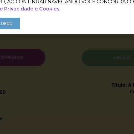
IO, AO CONTINUAR NAVEGANDO VOCÊ CONCORDA CO
e Privacidade e Cookies
CORDO
 DO PROFESOR
SAIBA MAIS
Título: A
C
000
re