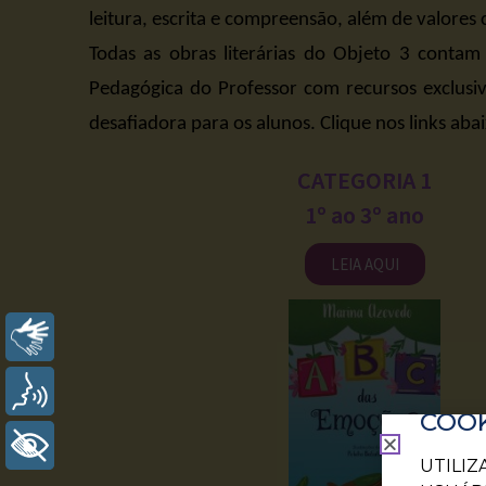
leitura, escrita e compreensão, além de valores 
Todas as obras literárias do Objeto 3 contam
Pedagógica do Professor com recursos exclusiv
desafiadora para os alunos. Clique nos links abai
CATEGORIA 1
1º ao 3º ano
LEIA AQUI
Libras
Voz
COOK
+ Acessibilidade
UTILI