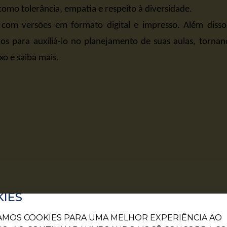
como tolerância, empatia e respeito à diversidade.
 com versões em formato digital e impresso. Além disso
os para auxiliá-lo no planejamento de suas aulas, tornan
xo e saiba mais.
IES
ZAMOS COOKIES PARA UMA MELHOR EXPERIÊNCIA AO