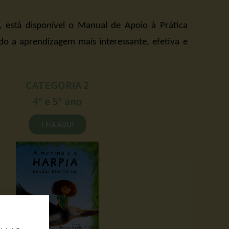
, está disponível o Manual de Apoio à Prática
do a aprendizagem mais interessante, efetiva e
CATEGORIA 2
4º e 5º ano
LEIA AQUI