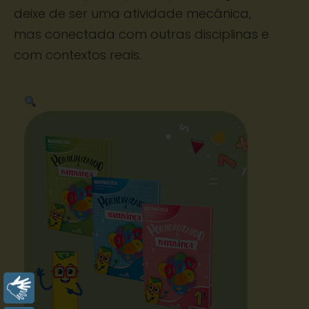
deixe de ser uma atividade mecânica,
mas conectada com outras disciplinas e
com contextos reais.
Libras