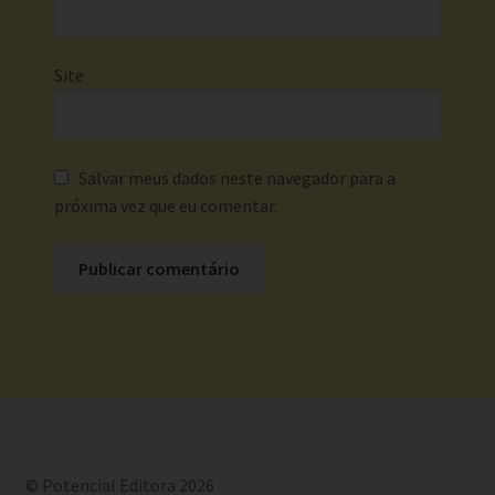
PNLD – objetivos e diretrizes
PNLD 2023 – ENSINO FUNDAMENTAL ANOS INICIAIS –
Site
LITERATURA – ABC DAS EMOÇÕES
PNLD 2023 – ENSINO FUNDAMENTAL ANOS INICIAIS –
LITERATURA – MENINA E A HARPIA
Salvar meus dados neste navegador para a
próxima vez que eu comentar.
POLITICAS
Quem somos
Sample Page
© Potencial Editora 2026